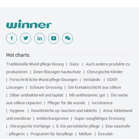
bekannt geben
Hot charts.
Traditionelle Wund pflege lösung
Gaze.
Auch andere produkte zu
produzieren
Einen flüssigen hautschutz
Chirurgische Kleider
Fortschritt liche Wund pflege lösungen
Verbände.
ODER
Lösungen
Schaum-Dressing
Die kontaktschicht aus silikon
Silber antibakteriell und toplatt
Mb antihistamin, gut
Die narbe
aus silikon repariert
Pfleger für die wunde.
Incotinence
Hygiene.
Gewöhnliche op-taschen und tabletts
Anna: klebeband
und membran
entdeckungsreise
Super saugfähiges Dressing
Chirurgische Vorhänge
8. Die persönliche pflege
Eine nasenohr
- pflegerin
Programm für tierpflege
Mellow.
Exsudat-