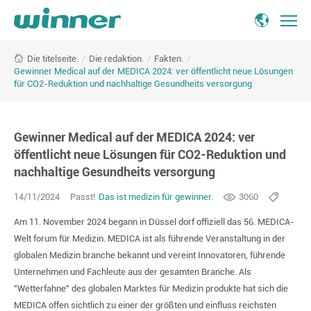
Gewinner
/
Die redaktion.
/
Fakten.
/
Die titelseite.
Medical
Gewinner Medical auf der MEDICA 2024: ver öffentlicht neue Lösungen
auf
für CO2-Reduktion und nachhaltige Gesundheits versorgung
der
MEDICA
2024:
Gewinner Medical auf der MEDICA 2024: ver
ver
öffentlicht neue Lösungen für CO2-Reduktion und
öffentlicht
neue
nachhaltige Gesundheits versorgung
Lösungen
14/11/2024
Passt!
Das ist medizin für gewinner.
3060
für
CO2-
Am 11. November 2024 begann in Düssel dorf offiziell das 56. MEDICA-
Reduktion
Welt forum für Medizin. MEDICA ist als führende Veranstaltung in der
und
globalen Medizin branche bekannt und vereint Innovatoren, führende
nachhaltige
Unternehmen und Fachleute aus der gesamten Branche. Als
Gesundheits
"Wetterfahne" des globalen Marktes für Medizin produkte hat sich die
versorgung
MEDICA offen sichtlich zu einer der größten und einfluss reichsten
-