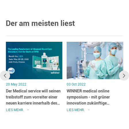
Der am meisten liest
20 May 2022
03 Oct 2022
Der Medical service will seinen
WINNER medical online
treibstoff zum vorreiter einer
symposium - mit grüner
neuen karriere innerhalb des
innovation zukünftige
jahres 2011 innerhalb Von
operationale einrichten
LIES MEHR.
LIES MEHR.
EWMA 2022 liefern und neue
produkte für fortgeschrittene
wunden pflegeprodukte