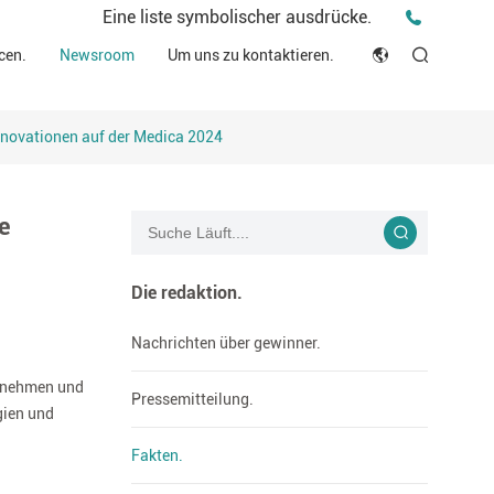
Pressemitteilung.
Eine liste symbolischer ausdrücke.
deo.
Fakten.
cen.
Newsroom
Um uns zu kontaktieren.
 schutz.
English
Ideen und eindrücke.
sche ressourcen.
Innovationen auf der Medica 2024
Japan
Geschichten.
h.
rmität erklärung (DOC)
Français
Bloggen
e
Русский язык
بالعربية
Die redaktion.
Español
Nachrichten über gewinner.
ernehmen und
Deutsch
Pressemitteilung.
gien und
Fakten.