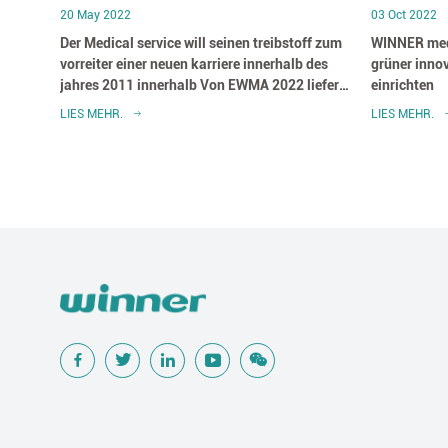
20 May 2022
03 Oct 2022
00 der
Der Medical service will seinen treibstoff zum
WINNER medi
vorreiter einer neuen karriere innerhalb des
grüner inno
jahres 2011 innerhalb Von EWMA 2022 liefern
einrichten
und neue produkte für fortgeschrittene
LIES MEHR.
LIES MEHR.
wunden pflegeprodukte bekannt geben