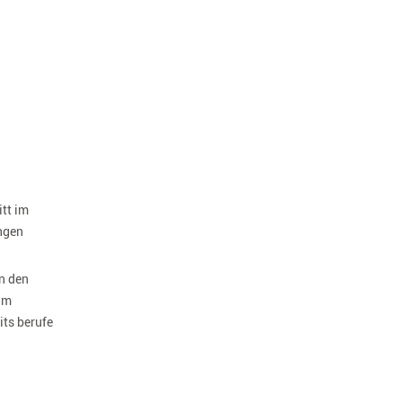
itt im
ngen
n den
 um
its berufe