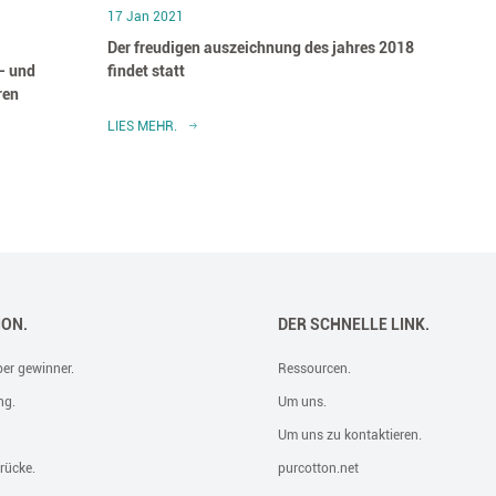
17 Jan 2021
17 Jan
Der freudigen auszeichnung des jahres 2018
Vanana
 - und
findet statt
2018 i
ren
LIES MEHR.
LIES M
ION.
DER SCHNELLE LINK.
er gewinner.
Ressourcen.
ng.
Um uns.
Um uns zu kontaktieren.
rücke.
purcotton.net