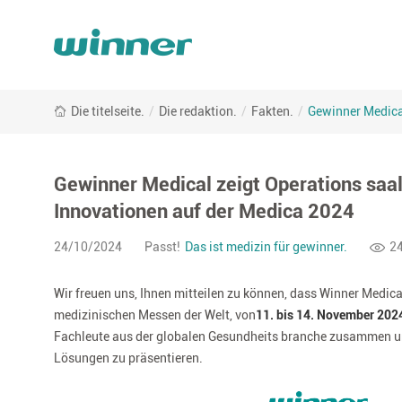
Gewinner
Die titelseite.
/
Die redaktion.
/
Fakten.
/
Gewinner Medical
Medical
zeigt
Operations
saal,
Gewinner Medical zeigt Operations saal
fort
Innovationen auf der Medica 2024
geschrittene
Wund
24/10/2024
Passt!
Das ist medizin für gewinner.
2
verbände
und
Wir freuen uns, Ihnen mitteilen zu können, dass Winner Medic
neueste
Innovationen
medizinischen Messen der Welt, von
11. bis 14. November 202
auf
Fachleute aus der globalen Gesundheits branche zusammen un
der
Lösungen zu präsentieren.
Medica
2024