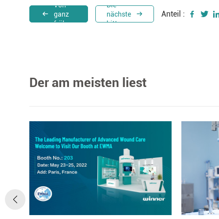
Von
Die
Anteil :
ganz
nächste
früher.
bitte.
Der am meisten liest