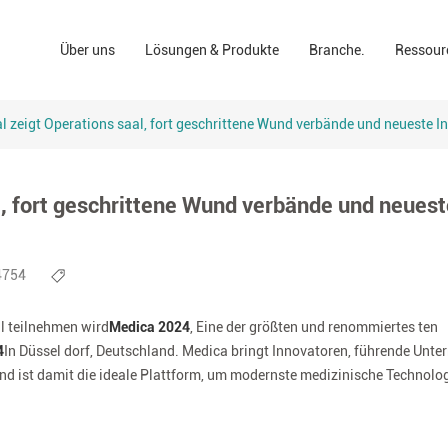
Wund pflege lösungen
Apotheke
Na vi
Über uns
Lösungen & Produkte
Branche.
Ressour
"Inc.
OP-Lösungen
Einen persönlichen
ESG
branding
Lösungen für die häusliche Pflege
Konsumenten.
Klini
 zeigt Operations saal, fort geschrittene Wund verbände und neueste 
Industriellen bereic
Konfo
, fort geschrittene Wund verbände und neuest
4754
al teilnehmen wird
Medica 2024
, Eine der größten und renommiertes ten
4
In Düssel dorf, Deutschland. Medica bringt Innovatoren, führende Unt
d ist damit die ideale Plattform, um modernste medizinische Technolo