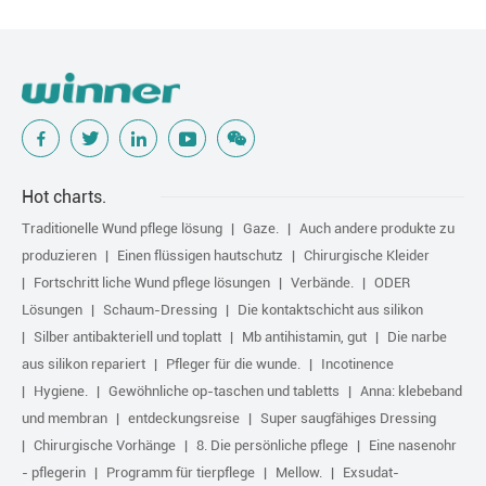
Hot charts.
Traditionelle Wund pflege lösung
Gaze.
Auch andere produkte zu
produzieren
Einen flüssigen hautschutz
Chirurgische Kleider
Fortschritt liche Wund pflege lösungen
Verbände.
ODER
Lösungen
Schaum-Dressing
Die kontaktschicht aus silikon
Silber antibakteriell und toplatt
Mb antihistamin, gut
Die narbe
aus silikon repariert
Pfleger für die wunde.
Incotinence
Hygiene.
Gewöhnliche op-taschen und tabletts
Anna: klebeband
und membran
entdeckungsreise
Super saugfähiges Dressing
Chirurgische Vorhänge
8. Die persönliche pflege
Eine nasenohr
- pflegerin
Programm für tierpflege
Mellow.
Exsudat-