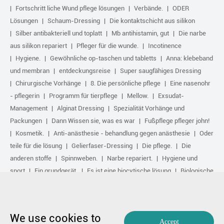
Fortschritt liche Wund pflege lösungen
Verbände.
ODER
Lösungen
Schaum-Dressing
Die kontaktschicht aus silikon
Silber antibakteriell und toplatt
Mb antihistamin, gut
Die narbe
aus silikon repariert
Pfleger für die wunde.
Incotinence
Hygiene.
Gewöhnliche op-taschen und tabletts
Anna: klebeband
und membran
entdeckungsreise
Super saugfähiges Dressing
Chirurgische Vorhänge
8. Die persönliche pflege
Eine nasenohr
- pflegerin
Programm für tierpflege
Mellow.
Exsudat-
Management
Alginat Dressing
Spezialität Vorhänge und
Packungen
Dann Wissen sie, was es war
Fußpflege pfleger john!
Kosmetik.
Anti-anästhesie - behandlung gegen anästhesie
Oder
teile für die lösung
Gelierfaser-Dressing
Die pflege.
Die
anderen stoffe
Spinnweben.
Narbe repariert.
Hygiene und
sport
Ein grundgerät.
Es ist eine biocytische lösung
Biologische
Aktive Behandlung
Komprimieren.
Irgendwo angemeldet: die gewinner des unternehmens medical aircraft
We use cookies to
1991-2023.
Accept