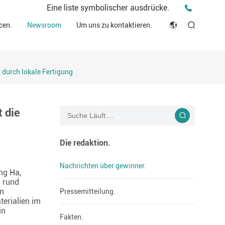
Pressemitteilung.
Eine liste symbolischer ausdrücke.
deo.
Fakten.
cen.
Newsroom
Um uns zu kontaktieren.
 schutz.
English
Ideen und eindrücke.
sche ressourcen.
Japan
Geschichten.
 durch lokale Fertigung
h.
rmität erklärung (DOC)
Français
Bloggen
Русский язык
 die
بالعربية
Die redaktion.
Español
Nachrichten über gewinner.
ng Ha,
Deutsch
n rund
rn
Pressemitteilung.
terialien im
in
Fakten.