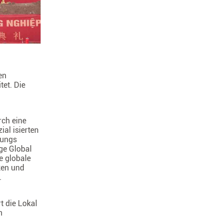
en
et. Die
rch eine
ial isierten
gungs
ge Global
e globale
ken und
.
t die Lokal
n