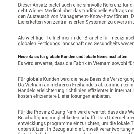
Dieser Ansatz bietet auch eine sinnvolle Referenz für d
geht Winner Medical über das traditionelle Auftrags ou
den Austausch von Management-Know-how fördert. Dur
Lieferketten von zentral isierten Systemen zu divers if
Als wichtiger Teilnehmer in der Branche für medizinisc
globalen Fertigungs landschaft des Gesundheits wesen
Neue Basis für globale Kunden und lokale Gemeinschaften
Es wird erwartet, dass die Fabrik in Vietnam sowohl fü
Für globale Kunden wird die neue Basis die Versorgungs
Da Vietnam an mehreren Freihandels abkommen teilnimm
Handels erleichterung richtlinien effizienter in intern
kosten effizientere Liefer lösungen anbieten.
Für die Provinz Quang Ninh wird erwartet, dass das We
Beschäftigung möglichkeiten schafft. Das Unternehmen
entwicklungs programme einzurichten, um die lokale Ta
unterstützen. In Bezug auf die Umwelt verantwortung wi