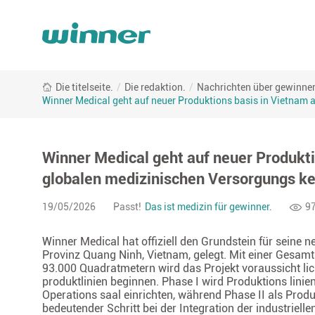
Winner
Die titelseite.
/
Die redaktion.
/
Nachrichten über gewinner
Medical
Winner Medical geht auf neuer Produktions basis in Vietnam a
geht
auf
neuer
Produktions
Winner Medical geht auf neuer Produkti
basis
globalen medizinischen Versorgungs ket
in
Vietnam
19/05/2026
Passt!
Das ist medizin für gewinner.
9
auf
den
Winner Medical hat offiziell den Grundstein für seine
Boden
Provinz Quang Ninh, Vietnam, gelegt. Mit einer Gesamt
und
93.000 Quadratmetern wird das Projekt voraussicht lic
stärkt
produktlinien beginnen. Phase I wird Produktions linie
die
Operations saal einrichten, während Phase II als Produk
bedeutender Schritt bei der Integration der industriell
globalen