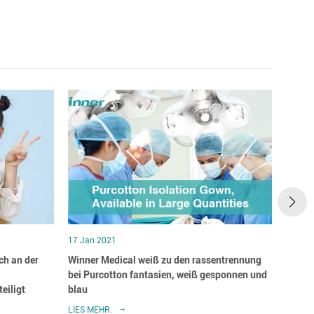
17 Jan 2021
17 Jan
ch an der
Winner Medical weiß zu den rassentrennung
Der ge
bei Purcotton fantasien, weiß gesponnen und
eiligt
blau
LIES MEHR.
LIES M