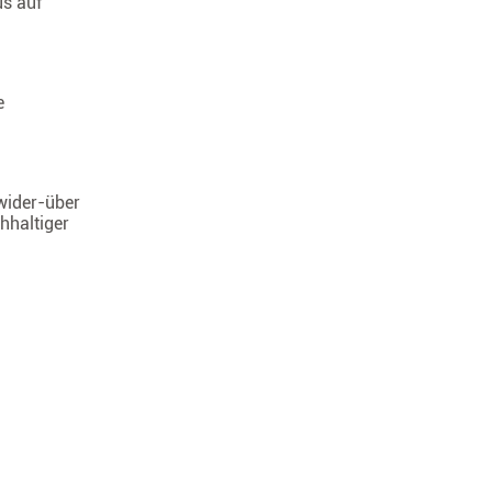
us auf
e
 wider-über
hhaltiger