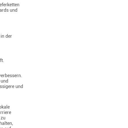
eferketten
dards und
in der
t.
verbessern.
 und
ässigere und
okale
rriere
 zu
halten,