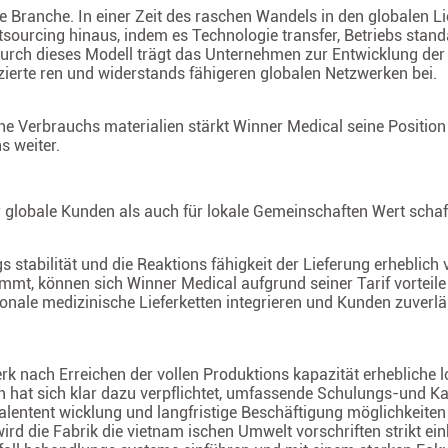
ie Branche. In einer Zeit des raschen Wandels in den globalen Li
tsourcing hinaus, indem es Technologie transfer, Betriebs stan
ch dieses Modell trägt das Unternehmen zur Entwicklung der
i zierte ren und widerstands fähigeren globalen Netzwerken bei.
he Verbrauchs materialien stärkt Winner Medical seine Position 
s weiter.
r globale Kunden als auch für lokale Gemeinschaften Wert schaff
 stabilität und die Reaktions fähigkeit der Lieferung erheblich 
t, können sich Winner Medical aufgrund seiner Tarif vorteile
at ionale medizinische Lieferketten integrieren und Kunden zuverl
rk nach Erreichen der vollen Produktions kapazität erhebliche l
 hat sich klar dazu verpflichtet, umfassende Schulungs-und Ka
lentent wicklung und langfristige Beschäftigung möglichkeiten
rd die Fabrik die vietnam ischen Umwelt vorschriften strikt ein