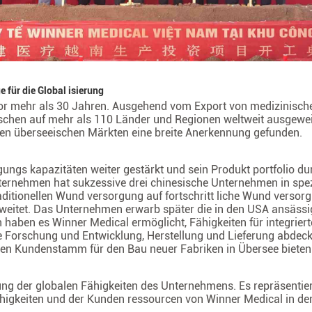
 für die Global isierung
vor mehr als 30 Jahren. Ausgehend vom Export von medizinisch
chen auf mehr als 110 Länder und Regionen weltweit ausgeweit
den überseeischen Märkten eine breite Anerkennung gefunden.
ungs kapazitäten weiter gestärkt und sein Produkt portfolio du
 Unternehmen hat sukzessive drei chinesische Unternehmen in spez
itionellen Wund versorgung auf fortschritt liche Wund versor
weitet. Das Unternehmen erwarb später die in den USA ansässi
en haben es Winner Medical ermöglicht, Fähigkeiten für integriert
ie Forschung und Entwicklung, Herstellung und Lieferung abdec
rken Kundenstamm für den Bau neuer Fabriken in Übersee bieten
rung der globalen Fähigkeiten des Unternehmens. Es repräsentier
ähigkeiten und der Kunden ressourcen von Winner Medical in de