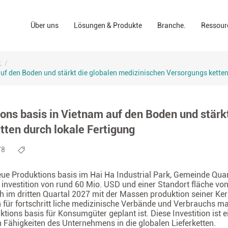
Wund pflege lösungen
Apotheke
Na vi
Über uns
Lösungen & Produkte
Branche.
Ressour
"Inc.
OP-Lösungen
Einen persönlichen
ESG
branding
Lösungen für die häusliche Pflege
Konsumenten.
Klini
.
/
uf den Boden und stärkt die globalen medizinischen Versorgungs ketten
Industriellen bereic
Konfo
ons basis in Vietnam auf den Boden und stärkt
ten durch lokale Fertigung
78
 neue Produktions basis im Hai Ha Industrial Park, Gemeinde Qua
 investition von rund 60 Mio. USD und einer Standort fläche vo
h im dritten Quartal 2027 mit der Massen produktion seiner Ke
n für fortschritt liche medizinische Verbände und Verbrauchs ma
tions basis für Konsumgüter geplant ist. Diese Investition ist e
en Fähigkeiten des Unternehmens in die globalen Lieferketten.