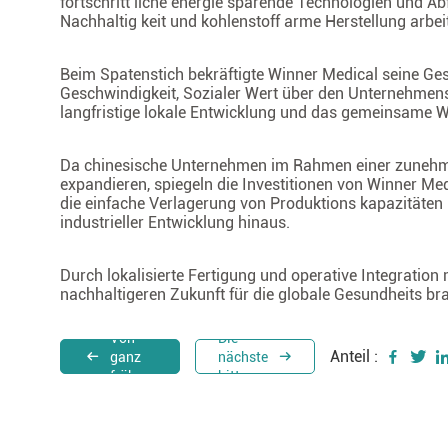
fortschritt liche energie sparende Technologien und A
Nachhaltig keit und kohlenstoff arme Herstellung arbei
Beim Spatenstich bekräftigte Winner Medical seine Ges
Geschwindigkeit, Sozialer Wert über den Unternehmen
langfristige lokale Entwicklung und das gemeinsame 
Da chinesische Unternehmen im Rahmen einer zunehmend
expandieren, spiegeln die Investitionen von Winner Med
die einfache Verlagerung von Produktions kapazitäten 
industrieller Entwicklung hinaus.
Durch lokalisierte Fertigung und operative Integratio
nachhaltigeren Zukunft für die globale Gesundheits br
Von
Die
Anteil :
ganz
nächste
früher.
bitte.