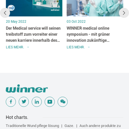
20 May 2022
03 Oct 2022
Der Medical service will seinen
WINNER medical online
treibstoff zum vorreiter einer
symposium - mit grüner
neuen karriere innerhalb des
innovation zukünftige
jahres 2011 innerhalb Von
operationale einrichten
LIES MEHR.
LIES MEHR.
EWMA 2022 liefern und neue
produkte für fortgeschrittene
wunden pflegeprodukte
bekannt geben
Hot charts.
Traditionelle Wund pflege lösung
Gaze.
Auch andere produkte zu