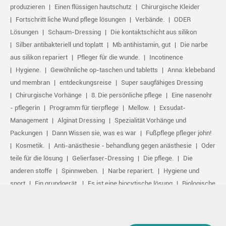
produzieren
Einen flüssigen hautschutz
Chirurgische Kleider
Fortschritt liche Wund pflege lösungen
Verbände.
ODER
Lösungen
Schaum-Dressing
Die kontaktschicht aus silikon
Silber antibakteriell und toplatt
Mb antihistamin, gut
Die narbe
aus silikon repariert
Pfleger für die wunde.
Incotinence
Hygiene.
Gewöhnliche op-taschen und tabletts
Anna: klebeband
und membran
entdeckungsreise
Super saugfähiges Dressing
Chirurgische Vorhänge
8. Die persönliche pflege
Eine nasenohr
- pflegerin
Programm für tierpflege
Mellow.
Exsudat-
Management
Alginat Dressing
Spezialität Vorhänge und
Packungen
Dann Wissen sie, was es war
Fußpflege pfleger john!
Kosmetik.
Anti-anästhesie - behandlung gegen anästhesie
Oder
teile für die lösung
Gelierfaser-Dressing
Die pflege.
Die
anderen stoffe
Spinnweben.
Narbe repariert.
Hygiene und
sport
Ein grundgerät.
Es ist eine biocytische lösung
Biologische
Aktive Behandlung
Komprimieren.
Irgendwo angemeldet: die gewinner des unternehmens medical aircraft