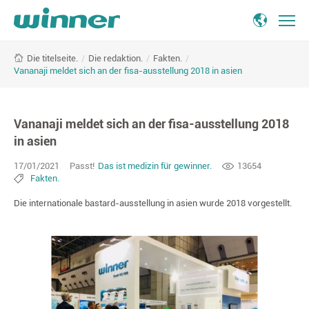
Vananaji
/
Die redaktion.
/
Fakten.
/
Die titelseite.
meldet
Vananaji meldet sich an der fisa-ausstellung 2018 in asien
sich
an
der
Vananaji meldet sich an der fisa-ausstellung 2018
fisa-
ausstellung
in asien
2018
17/01/2021
Passt!
Das ist medizin für gewinner.
13654
in
Fakten.
asien
Die internationale bastard-ausstellung in asien wurde 2018 vorgestellt.