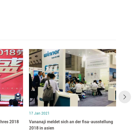
17 Jan 2021
17 Jan
ahres 2018
Vananaji meldet sich an der fisa-ausstellung
Die ge
2018 in asien
natio