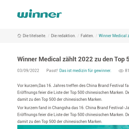
Winner
Die titelseite.
/
Die redaktion.
/
Fakten.
/
Winner Medical 
Medical
zählt
2022
zu
Winner Medical zählt 2022 zu den Top 
den
Top
03/09/2022
Passt!
Das ist medizin für gewinner.
8
500
der
Vor kurzem
,
Das 16. Jahres treffen des China Brand Festival fa
chinesischen
Eröffnungs feier die Liste der Top 500 chinesischen Marken. 
Marken
damit zu den Top 500 der chinesischen Marken.
-
Winner
Vor kurzem fand in Changsha das 16. China Brand Festival-Jahre
Medical
Eröffnungs feier die Liste der Top 500 chinesischen Marken. 
damit zu den Top 500 der chinesischen Marken.