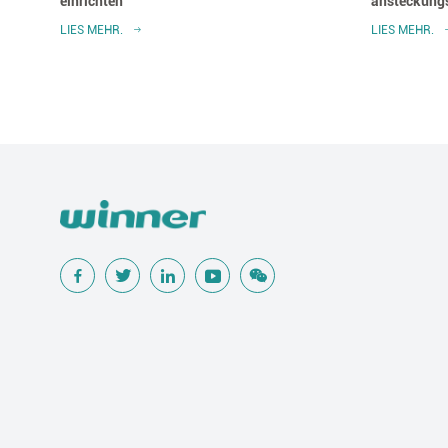
iefern
einrichten
ansteckungs
LIES MEHR.
LIES MEHR.