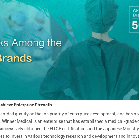
 Achieve Enterprise Strength
garded quality as the top priority of enterprise development, and has a
on. Winner Medical is an enterprise that has established a medical-grade 
successively obtained the EU CE certification, and the Japanese Ministry
nues to invest in various technology research and development and innova