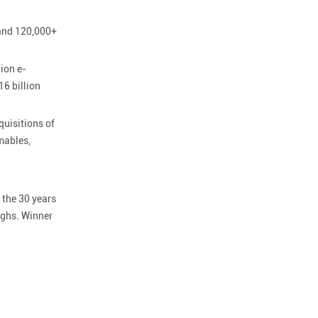
 and 120,000+
ion e-
16 billion
quisitions of
mables,
h the 30 years
ughs. Winner