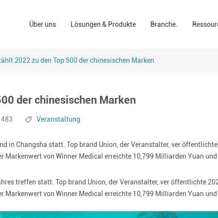
Wund pflege lösungen
Apotheke
Na vi
Über uns
Lösungen & Produkte
Branche.
Ressour
"Inc.
OP-Lösungen
Einen persönlichen
ESG
branding
Lösungen für die häusliche Pflege
Konsumenten.
Klini
zählt 2022 zu den Top 500 der chinesischen Marken
Industriellen bereic
Konfo
500 der chinesischen Marken
1483
Veranstaltung
nd in Changsha statt. Top brand Union, der Veranstalter, ver öffentlichte
Der Markenwert von Winner Medical erreichte 10,799 Milliarden Yuan und
s treffen statt. Top brand Union, der Veranstalter, ver öffentlichte 202
Der Markenwert von Winner Medical erreichte 10,799 Milliarden Yuan und