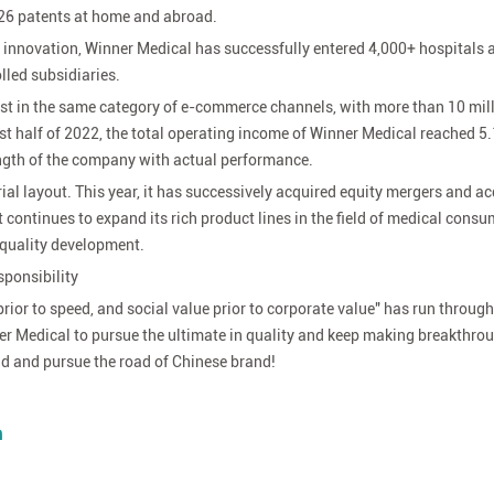
26 patents at home and abroad.
al innovation, Winner Medical has successfully entered 4,000+ hospitals
led subsidiaries.
best in the same category of e-commerce channels, with more than 10 mill
t half of 2022, the total operating income of Winner Medical reached 5.
ength of the company with actual performance.
ial layout. This year, it has successively acquired equity mergers and ac
continues to expand its rich product lines in the field of medical consu
-quality development.
ponsibility
d prior to speed, and social value prior to corporate value" has run throug
r Medical to pursue the ultimate in quality and keep making breakthro
and and pursue the road of Chinese brand!