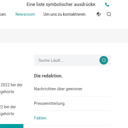
Pressemitteilung.
Eine liste symbolischer ausdrücke.
deo.
Fakten.
cen.
Newsroom
Um uns zu kontaktieren.
 schutz.
English
Ideen und eindrücke.
sche ressourcen.
Japan
Geschichten.
h.
rmität erklärung (DOC)
Français
Bloggen
Русский язык
بالعربية
Die redaktion.
 2022 bei der
Español
Nachrichten über gewinner.
 gehörte
Deutsch
Pressemitteilung.
2 bei der
 gehörte
Fakten.