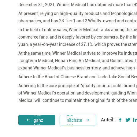
December 31, 2021, Winner Medical has obtained more than 9
At present, relying on high-quality products and technologic
pharmacies, and has 23 Tier 1 and 2 Wholly-owned and control
In the field of online sales, Winner Medical ranks among the 
commerce fans, and is deeply favored by consumers. By the firs
yuan, a year-on-year increase of 27.1%, which proves the str
At the same time, Winner Medical strives to improve its industr
Longterm Medical, Hunan Ping An Medical, and Guilin Latex. It 
expand Winner Medical’s business territory, and achieve high
Adhere to the Road of Chinese Brand and Undertake Social Res
Adhering to the core principle of "quality prior to profit, bran
of Winner Medical's operation and development, guiding Winne
Medical will continue to maintain the original faith of the br
Von
Die
Anteil :
ganz
nächste
früher.
bitte.