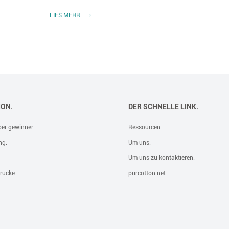
und in
LIES MEHR.
LIES M
ION.
DER SCHNELLE LINK.
er gewinner.
Ressourcen.
ng.
Um uns.
Um uns zu kontaktieren.
rücke.
purcotton.net