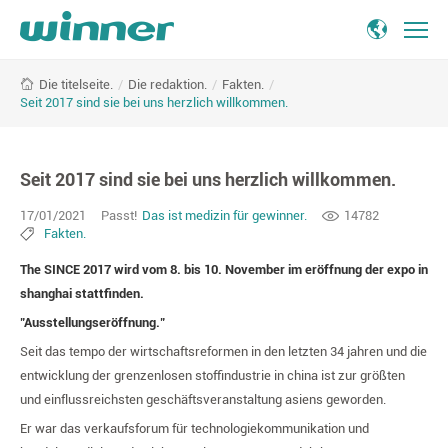
Seit
/
Die redaktion.
/
Fakten.
/
Die titelseite.
2017
Seit 2017 sind sie bei uns herzlich willkommen.
sind
sie
bei
Seit 2017 sind sie bei uns herzlich willkommen.
uns
herzlich
17/01/2021
Passt!
Das ist medizin für gewinner.
14782
willkommen.
Fakten.
The SINCE 2017 wird vom 8. bis 10. November im eröffnung der expo in
shanghai stattfinden.
"Ausstellungseröffnung."
Seit das tempo der wirtschaftsreformen in den letzten 34 jahren und die
entwicklung der grenzenlosen stoffindustrie in china ist zur größten
und einflussreichsten geschäftsveranstaltung asiens geworden.
Er war das verkaufsforum für technologiekommunikation und