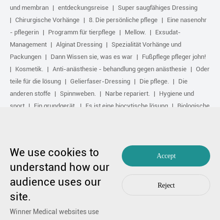
und membran
entdeckungsreise
Super saugfähiges Dressing
Chirurgische Vorhänge
8. Die persönliche pflege
Eine nasenohr
- pflegerin
Programm für tierpflege
Mellow.
Exsudat-
Management
Alginat Dressing
Spezialität Vorhänge und
Packungen
Dann Wissen sie, was es war
Fußpflege pfleger john!
Kosmetik.
Anti-anästhesie - behandlung gegen anästhesie
Oder
teile für die lösung
Gelierfaser-Dressing
Die pflege.
Die
anderen stoffe
Spinnweben.
Narbe repariert.
Hygiene und
sport
Ein grundgerät.
Es ist eine biocytische lösung
Biologische
Aktive Behandlung
Komprimieren.
Irgendwo angemeldet: die gewinner des unternehmens medical aircraft
We use cookies to
1991-2023.
Accept
Ich bin hierher gekommen, um friedensgespräche zu führen.
Eine
understand how our
übersichtskarte für unsere website.
|
Unsere privateigentum ist privat.
audience uses our
Und wenn es irgendwelche zweifel gibt,
Um uns zu kontaktieren.
by
Reject
Huahanlink
site.
Winner Medical websites use