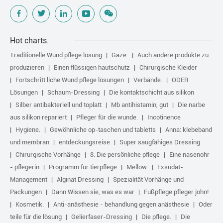
Hot charts.
Traditionelle Wund pflege lösung
Gaze.
Auch andere produkte zu
produzieren
Einen flüssigen hautschutz
Chirurgische Kleider
Fortschritt liche Wund pflege lösungen
Verbände.
ODER
Lösungen
Schaum-Dressing
Die kontaktschicht aus silikon
Silber antibakteriell und toplatt
Mb antihistamin, gut
Die narbe
aus silikon repariert
Pfleger für die wunde.
Incotinence
Hygiene.
Gewöhnliche op-taschen und tabletts
Anna: klebeband
und membran
entdeckungsreise
Super saugfähiges Dressing
Chirurgische Vorhänge
8. Die persönliche pflege
Eine nasenohr
- pflegerin
Programm für tierpflege
Mellow.
Exsudat-
Management
Alginat Dressing
Spezialität Vorhänge und
Packungen
Dann Wissen sie, was es war
Fußpflege pfleger john!
Kosmetik.
Anti-anästhesie - behandlung gegen anästhesie
Oder
teile für die lösung
Gelierfaser-Dressing
Die pflege.
Die