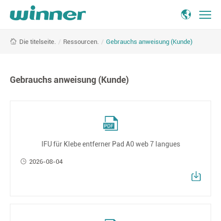
Agf,
/
Ressourcen.
/
Gebrauchs anweisung (Kunde)
Die titelseite.
die
siegerin
in
der
Gebrauchs anweisung (Kunde)
medizin
IFU für Klebe entferner Pad A0 web 7 langues
2026-08-04