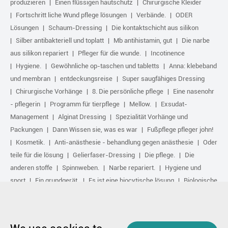
produzieren
Einen flüssigen hautschutz
Chirurgische Kleider
Fortschritt liche Wund pflege lösungen
Verbände.
ODER
Lösungen
Schaum-Dressing
Die kontaktschicht aus silikon
Silber antibakteriell und toplatt
Mb antihistamin, gut
Die narbe
aus silikon repariert
Pfleger für die wunde.
Incotinence
Hygiene.
Gewöhnliche op-taschen und tabletts
Anna: klebeband
und membran
entdeckungsreise
Super saugfähiges Dressing
Chirurgische Vorhänge
8. Die persönliche pflege
Eine nasenohr
- pflegerin
Programm für tierpflege
Mellow.
Exsudat-
Management
Alginat Dressing
Spezialität Vorhänge und
Packungen
Dann Wissen sie, was es war
Fußpflege pfleger john!
Kosmetik.
Anti-anästhesie - behandlung gegen anästhesie
Oder
teile für die lösung
Gelierfaser-Dressing
Die pflege.
Die
anderen stoffe
Spinnweben.
Narbe repariert.
Hygiene und
sport
Ein grundgerät.
Es ist eine biocytische lösung
Biologische
Aktive Behandlung
Komprimieren.
Irgendwo angemeldet: die gewinner des unternehmens medical aircraft