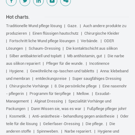
Hot charts.
Traditionelle Wund pflege lösung
Gaze.
Auch andere produkte zu
produzieren
Einen flüssigen hautschutz
Chirurgische Kleider
Fortschritt liche Wund pflege lösungen
Verbände.
ODER
Lösungen
Schaum-Dressing
Die kontaktschicht aus silikon
Silber antibakteriell und toplatt
Mb antihistamin, gut
Die narbe
aus silikon repariert
Pfleger für die wunde.
Incotinence
Hygiene.
Gewöhnliche op-taschen und tabletts
Anna: klebeband
und membran
entdeckungsreise
Super saugfähiges Dressing
Chirurgische Vorhänge
8. Die persönliche pflege
Eine nasenohr
- pflegerin
Programm für tierpflege
Mellow.
Exsudat-
Management
Alginat Dressing
Spezialität Vorhänge und
Packungen
Dann Wissen sie, was es war
Fußpflege pfleger john!
Kosmetik.
Anti-anästhesie - behandlung gegen anästhesie
Oder
teile für die lösung
Gelierfaser-Dressing
Die pflege.
Die
anderen stoffe
Spinnweben.
Narbe repariert.
Hygiene und