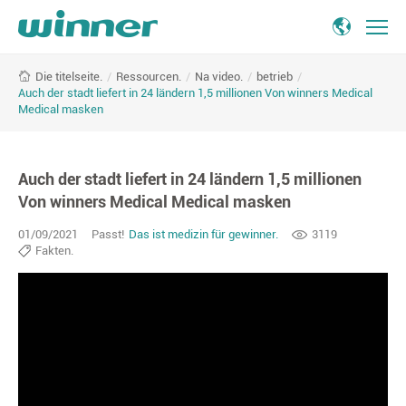
/
Ressourcen.
/
Na video.
/
betrieb
/
Die titelseite.
Auch der stadt liefert in 24 ländern 1,5 millionen Von winners Medical
Medical masken
Auch der stadt liefert in 24 ländern 1,5 millionen
Von winners Medical Medical masken
01/09/2021
Passt!
Das ist medizin für gewinner.
3119
Fakten.